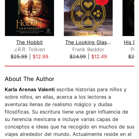
The Hobbit
The Looking Glass Wars
J.R.R. Tolkien
Frank Beddor
Phi
$25.99
|
$12.99
$24.99
|
$12.49
$25
Page 1 of 5
About The Author
Karla Arenas Valenti
escribe historias para niños y
sobre niños, en ellas, acerca a los lectores a
aventuras llenas de realismo mágico y dudas
filosóficas. Su escritura tiene una gran influencia de
su herencia mexicana e incluye varias capas de
conceptos e ideas que ha recogido en muchos de sus
viajes alrededor del mundo. Actualmente reside en el