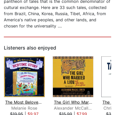
pantheon of tales that is the common denominator of
cultural exchange. Here are 33 such tales, collected
from Brazil, China, Korea, Russia, Tibet, Africa, from
America's native peoples, and other lands, and
chosen for the universality ....
Listeners also enjoyed
The Most Beloved Children's Bedtime S...
The Girl Who Married a Lion
Melanie Rose
Alexander McCall Smith
Chris
$19.95
|
$9.97
$15.99
|
$7.99
$30