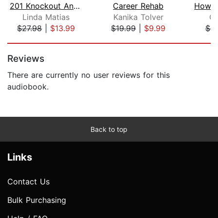
201 Knockout Answers to Tough Intervi...
Career Rehab
Linda Matias
Kanika Tolver
Ga
$27.98
|
$13.99
$19.99
|
$9.99
$4.
Page 1 of 5
Reviews
There are currently no user reviews for this
audiobook.
Back to top
Links
Contact Us
Bulk Purchasing