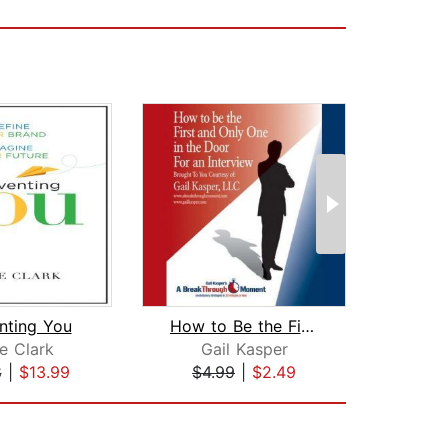
nting You
How to Be the First and Only One in t...
e Clark
Gail Kasper
J
8
|
$13.99
$4.99
|
$2.49
$29