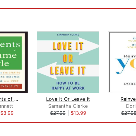
The Elements of Resume Style
Love It Or Leave It
Reinve
ennett
Samantha Clarke
Dori
|
$8.99
$27.99
|
$13.99
$27.9