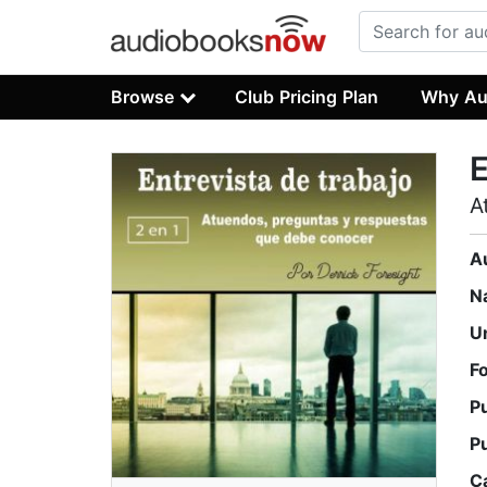
Browse
Club Pricing Plan
Why Au
E
A
A
N
U
F
P
P
C