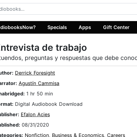
diobooksNow?
Specials
Apps
Gift Center
ntrevista de trabajo
tuendos, preguntas y respuestas que debe cono
uthor:
Derrick Foresight
arrator:
Agustín Cammisa
nabridged:
1 hr 50 min
ormat:
Digital Audiobook Download
ublisher:
Efalon Acies
ublished:
08/31/2020
ategories:
Nonfiction
,
Business & Economics
,
Careers