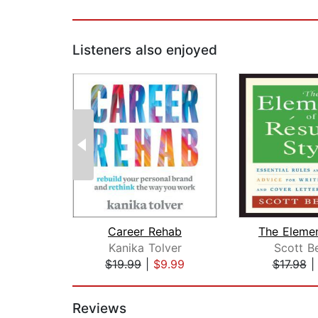
Listeners also enjoyed
Career Rehab
Kanika Tolver
Scott B
$19.99
|
$9.99
$17.98
Page 1 of 2
Reviews