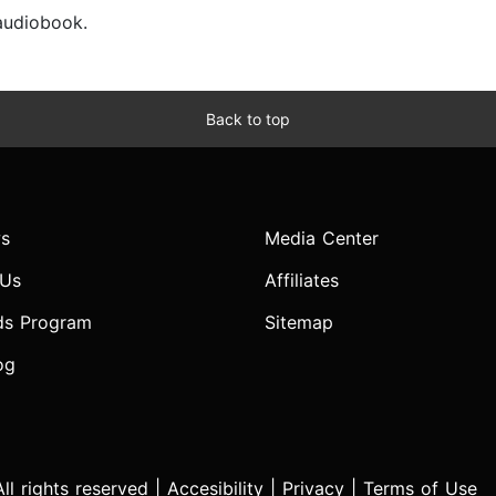
 audiobook.
Back to top
s
Media Center
 Us
Affiliates
ds Program
Sitemap
og
l rights reserved |
Accesibility
|
Privacy
|
Terms of Use