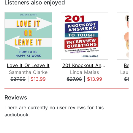
Listeners also enjoyed
Love It Or Leave It
201 Knockout Answers to Tough Intervi...
Bet
Samantha Clarke
Linda Matias
Lauri
$27.99
|
$13.99
$27.98
|
$13.99
$19
Page 1 of 5
Reviews
There are currently no user reviews for this
audiobook.