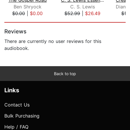
Ben Shryock
C. S. Lewis
$0.00
|
$0.00
$52.99
|
$26.49
$10
Page 1 of 5
Reviews
There are currently no user reviews for this
audiobook.
Back to top
Links
Contact Us
Bulk Purchasing
Help / FAQ