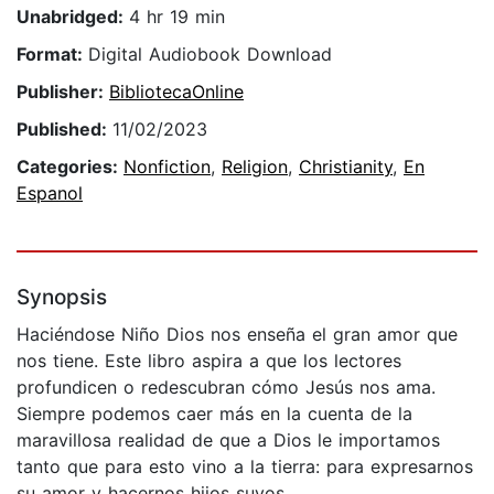
Unabridged:
4 hr 19 min
Format:
Digital Audiobook Download
Publisher:
BibliotecaOnline
Published:
11/02/2023
Categories:
Nonfiction
,
Religion
,
Christianity
,
En
Espanol
Synopsis
Haciéndose Niño Dios nos enseña el gran amor que
nos tiene. Este libro aspira a que los lectores
profundicen o redescubran cómo Jesús nos ama.
Siempre podemos caer más en la cuenta de la
maravillosa realidad de que a Dios le importamos
tanto que para esto vino a la tierra: para expresarnos
su amor y hacernos hijos suyos.