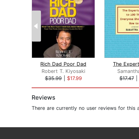
Rich Dad Poor Dad
Robert T. Kiyosaki
Samantha
$35.99
|
$17.99
$17.47
Page 1 of 2
Reviews
There are currently no user reviews for this