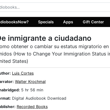
diobooksNow?
Specials
Apps
Gift Center
e inmigrante a ciudadano
omo obtener o cambiar su estatus migratorio en
nidos (How to Change Your Immigration Status i
nited States)
uthor:
Luis Cortes
arrator:
Walter Krochmal
nabridged:
5 hr 56 min
ormat:
Digital Audiobook Download
ublisher:
Recorded Books