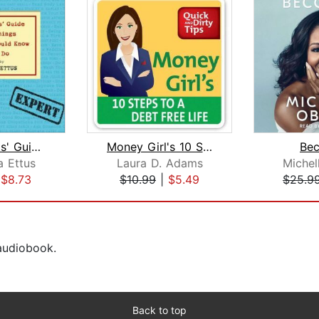
The Experts' Guide to 100 Things Ever...
Money Girl's 10 Steps to a Debt-Free ...
Be
 Ettus
Laura D. Adams
Miche
|
$8.73
$10.99
|
$5.49
$25.9
 audiobook.
Back to top