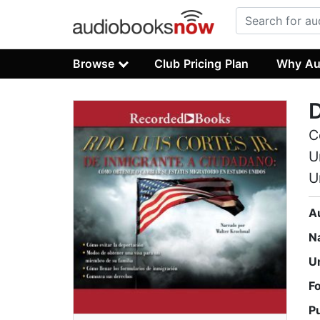
Browse
Club Pricing Plan
Why Au
D
C
U
U
A
N
U
F
P