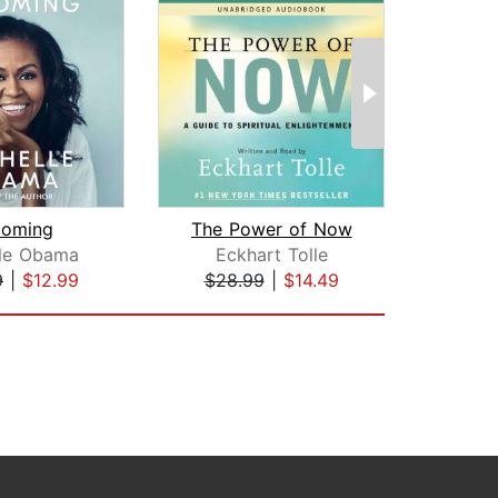
coming
The Power of Now
lle Obama
Eckhart Tolle
Mol
9
|
$12.99
$28.99
|
$14.49
$19