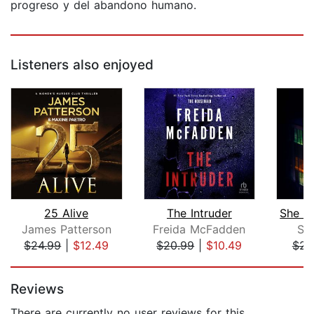
progreso y del abandono humano.
Listeners also enjoyed
25 Alive
The Intruder
James Patterson
Freida McFadden
Sh
$24.99
|
$12.49
$20.99
|
$10.49
$22
Page 1 of 5
Reviews
There are currently no user reviews for this