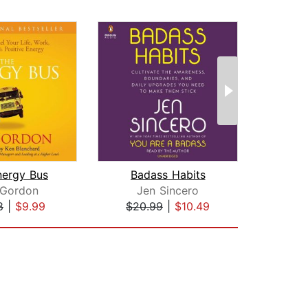
nergy Bus
Badass Habits
As a
 Gordon
Jen Sincero
J
8
|
$9.99
$20.99
|
$10.49
$5