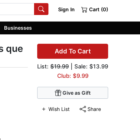
Sign In
Cart (0)
Businesses
s que
Add To Cart
List:
$19.99
| Sale: $13.99
Club: $9.99
Give as Gift
Wish List
Share
&