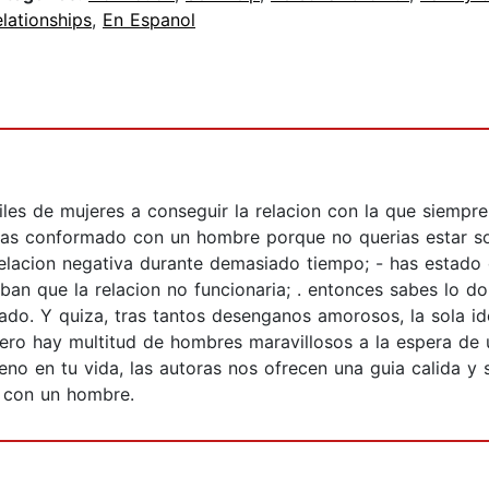
lationships
,
En Espanol
es de mujeres a conseguir la relacion con la que siempre
e has conformado con un hombre porque no querias estar so
relacion negativa durante demasiado tiempo; - has estad
aban que la relacion no funcionaria; . entonces sabes lo d
ado. Y quiza, tras tantos desenganos amorosos, la sola 
ro hay multitud de hombres maravillosos a la espera de 
ueno en tu vida, las autoras nos ofrecen una guia calida 
 con un hombre.