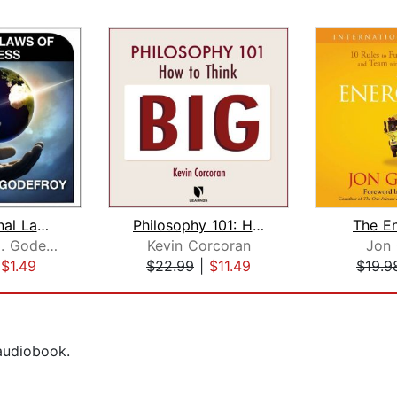
The 7 Eternal Laws of Success
Philosophy 101: How to Think Big
The E
Christian H. Godefroy
Kevin Corcoran
Jon
|
$1.49
$22.99
|
$11.49
$19.9
 audiobook.