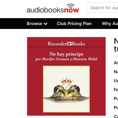
Browse
Club Pricing Plan
Why Au
N
t
A
N
U
F
P
P
C