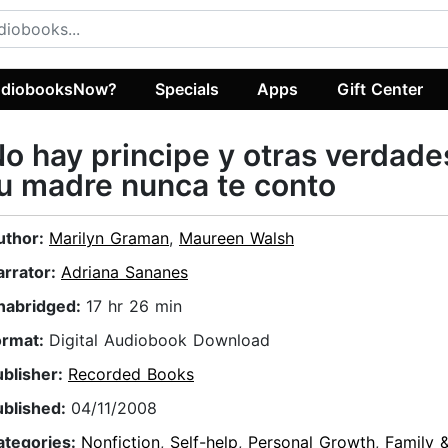
diobooksNow?
Specials
Apps
Gift Center
o hay principe y otras verdade
u madre nunca te conto
uthor:
Marilyn Graman
,
Maureen Walsh
arrator:
Adriana Sananes
nabridged:
17 hr 26 min
ormat:
Digital Audiobook Download
ublisher:
Recorded Books
ublished:
04/11/2008
ategories:
Nonfiction
,
Self-help
,
Personal Growth
,
Family 