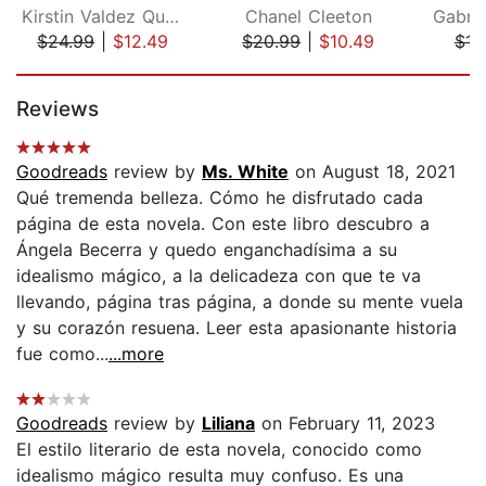
Kirstin Valdez Quade
Chanel Cleeton
$24.99
|
$12.49
$20.99
|
$10.49
$16
Page 1 of 5
Reviews
Goodreads
review by
Ms. White
on August 18, 2021
Qué tremenda belleza. Cómo he disfrutado cada
página de esta novela. Con este libro descubro a
Ángela Becerra y quedo enganchadísima a su
idealismo mágico, a la delicadeza con que te va
llevando, página tras página, a donde su mente vuela
y su corazón resuena. Leer esta apasionante historia
fue como...
...more
Goodreads
review by
Liliana
on February 11, 2023
El estilo literario de esta novela, conocido como
idealismo mágico resulta muy confuso. Es una