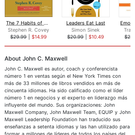
The 7 Habits of Highly Effective Peop...
Leaders Eat Last
Stephen R. Covey
Simon Sinek
Trav
$29.99
|
$14.99
$20.99
|
$10.49
$28
Page 1 of 5
About John C. Maxwell
John C. Maxwell es autor, coach y conferencista
número 1 en ventas según el New York Times con
más de 33 millones de libros vendidos en más de
cincuenta idiomas. Ha sido calificado como el líder
número 1 en negocios y el experto en liderazgo más
influyente del mundo. Sus organizaciones: John
Maxwell Company, John Maxwell Team, EQUIP y John
Maxwell Leadership Foundation han traducido sus
enseñanzas a setenta idiomas y las han utilizado para
formar a millones de líderes de todos los países del