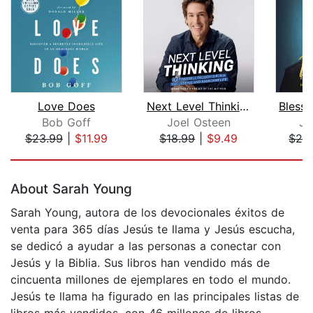
Love Does
Next Level Thinking
Bob Goff
Joel Osteen
Jo
$23.99
|
$11.99
$18.99
|
$9.49
$24
Page 1 of 5
About Sarah Young
Sarah Young, autora de los devocionales éxitos de
venta para 365 días Jesús te llama y Jesús escucha,
se dedicó a ayudar a las personas a conectar con
Jesús y la Biblia. Sus libros han vendido más de
cincuenta millones de ejemplares en todo el mundo.
Jesús te llama ha figurado en las principales listas de
libros más vendidos, con 46 millones de libros