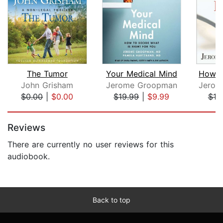
The Tumor
Your Medical Mind
How D
John Grisham
Jerome Groopman
$0.00
|
$0.00
$19.99
|
$9.99
$19
Page 1 of 5
Reviews
There are currently no user reviews for this
audiobook.
Back to top