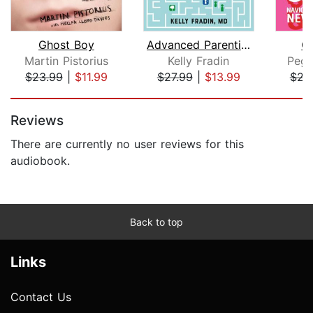
Ghost Boy
Advanced Parenting
Gi
Martin Pistorius
Kelly Fradin
Pegg
$23.99
|
$11.99
$27.99
|
$13.99
$23
Page 1 of 5
Reviews
There are currently no user reviews for this
audiobook.
Back to top
Links
Contact Us