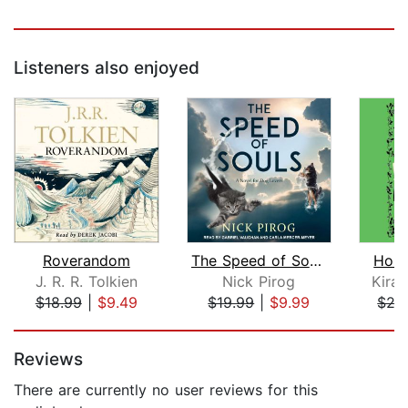
Listeners also enjoyed
Roverandom
The Speed of Souls
Holl
J. R. R. Tolkien
Nick Pirog
Kira
$18.99
|
$9.49
$19.99
|
$9.99
$27
Page 1 of 5
Reviews
There are currently no user reviews for this