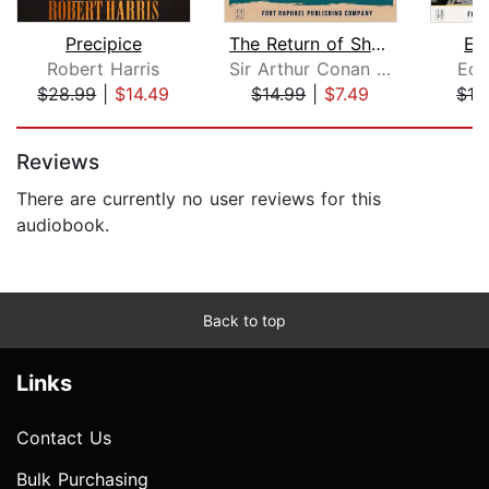
Precipice
The Return of Sherlock Holmes - Unabr...
Et
Robert Harris
Sir Arthur Conan Doyle
Edi
$28.99
|
$14.49
$14.99
|
$7.49
$12
Page 1 of 5
Reviews
There are currently no user reviews for this
audiobook.
Back to top
Links
Contact Us
Bulk Purchasing