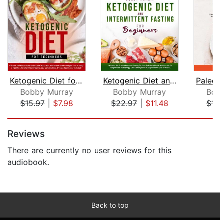
Ketogenic Diet for Beginners: Discove...
Ketogenic Diet and Intermittent Fasti...
Bobby Murray
Bobby Murray
Bob
$15.97
|
$7.98
$22.97
|
$11.48
$15
Page 1 of 5
Reviews
There are currently no user reviews for this
audiobook.
Back to top