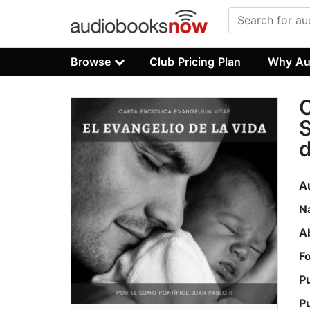
Browse
Club Pricing Plan
Why Au
C
S
d
A
N
A
F
P
P