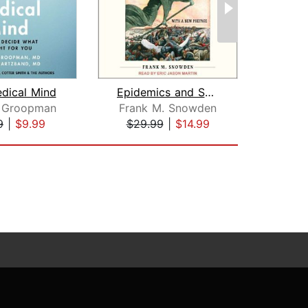
dical Mind
Epidemics and Society
 Groopman
Frank M. Snowden
Lau
9
|
$9.99
$29.99
|
$14.99
$18