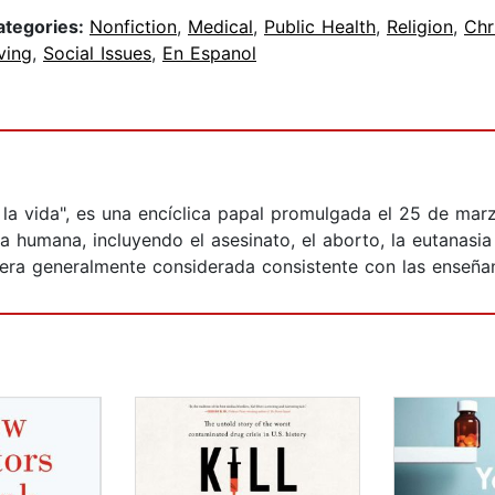
ategories:
Nonfiction
,
Medical
,
Public Health
,
Religion
,
Chr
ving
,
Social Issues
,
En Espanol
 la vida", es una encíclica papal promulgada el 25 de mar
a humana, incluyendo el asesinato, el aborto, la eutanasia
era generalmente considerada consistente con las enseñanz