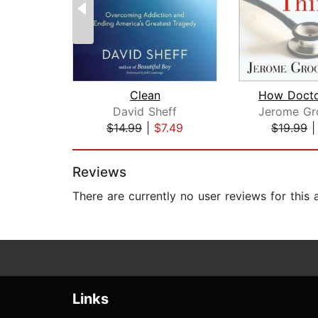
Clean
How Docto
David Sheff
$14.99
|
$7.49
$19.99
Page 1 of 2
Reviews
There are currently no user reviews for this
Links