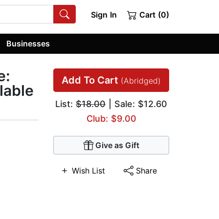
Sign In
Cart (0)
Businesses
e:
Add To Cart
(Abridged)
olable
List:
$18.00
| Sale: $12.60
Club: $9.00
Give as Gift
Wish List
Share