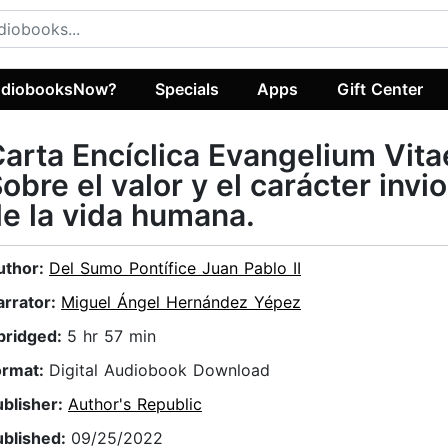
diobooksNow?
Specials
Apps
Gift Center
arta Encíclica Evangelium Vita
obre el valor y el carácter invi
e la vida humana.
uthor:
Del Sumo Pontífice Juan Pablo II
arrator:
Miguel Ángel Hernández Yépez
bridged:
5 hr 57 min
ormat:
Digital Audiobook Download
ublisher:
Author's Republic
ublished:
09/25/2022