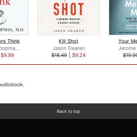
rs Think
Kill Shot
Your Me
Jerome Groopman, M.D.
Jason Dearen
Jerome
|
$9.99
$18.49
|
$9.24
$19.9
 audiobook.
Back to top