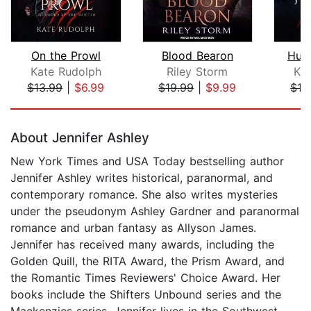
On the Prowl
Blood Bearon
Hun
Kate Rudolph
Riley Storm
Ka
$13.99
|
$6.99
$19.99
|
$9.99
$13
Page 1 of 5
About Jennifer Ashley
New York Times and USA Today bestselling author
Jennifer Ashley writes historical, paranormal, and
contemporary romance. She also writes mysteries
under the pseudonym Ashley Gardner and paranormal
romance and urban fantasy as Allyson James.
Jennifer has received many awards, including the
Golden Quill, the RITA Award, the Prism Award, and
the Romantic Times Reviewers' Choice Award. Her
books include the Shifters Unbound series and the
Mackenzies series. Jennifer lives in the Southwest.