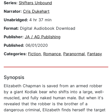
Series:
Shifters Unbound
Narrator:
Cris Dukehart
Unabridged:
4 hr 37 min
Format:
Digital Audiobook Download
Publisher:
JA / AG Publishing
Published:
06/01/2020
Categories:
Fiction
,
Romance
,
Paranormal
,
Fantasy
Synopsis
Elizabeth Chapman is saved from an armed robber
by a giant Kodiak bear who shifts into a large, well-
muscled, and fully naked human male. But when it's
revealed that the robber is the brother of a
dangerous criminal, Elizabeth finds herself the target